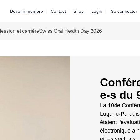
Devenir membre
Contact
Shop
Login
Se connecter
fession et carrière
Swiss Oral Health Day 2026
Confére
e-s du 
La 104e Confére
Lugano-Paradiso.
étaient l'évalua
électronique ain
et les sections.