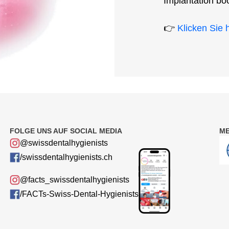
Implantation boo
👉
Klicken Sie 
FOLGE UNS AUF SOCIAL MEDIA
M
@swissdentalhygienists
/swissdentalhygienists.ch
@facts_swissdentalhygienists
/FACTs-Swiss-Dental-Hygienists