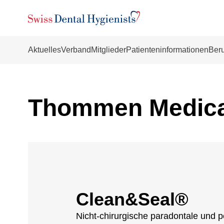
Aktuelles
Verband
Mitglieder
Patienteninformationen
Beru
Thommen Medica
Clean&Seal®
Nicht-chirurgische paradontale und p